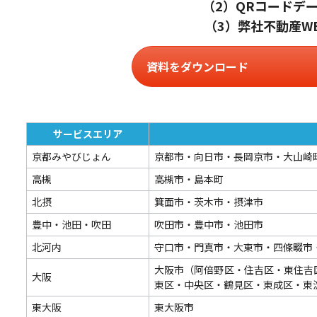
（2）QRコードデ
（3）弊社不動産
資料をダウンロード
サービスエリア
京都みやびじょん
京都市・向日市・長岡京市・大山崎
高槻
高槻市・島本町
北摂
箕面市・茨木市・摂津市
豊中・池田・吹田
吹田市・豊中市・池田市
北河内
守口市・門真市・大東市・四條畷市
大阪市（阿倍野区・住吉区・東住吉
大阪
東区・中央区・鶴見区・東成区・東
東大阪
東大阪市